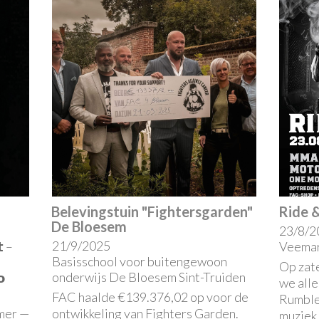
Belevingstuin "Fightersgarden"
Ride 
De Bloesem
23/8/2
21/9/2025
𝘁 –
Veemar
Basisschool voor buitengewoon
Op zat
onderwijs De Bloesem Sint-Truiden
𝗼
we alle
FAC haalde €139.376,02 op voor de
Rumble
mer —
ontwikkeling van Fighters Garden.
muziek