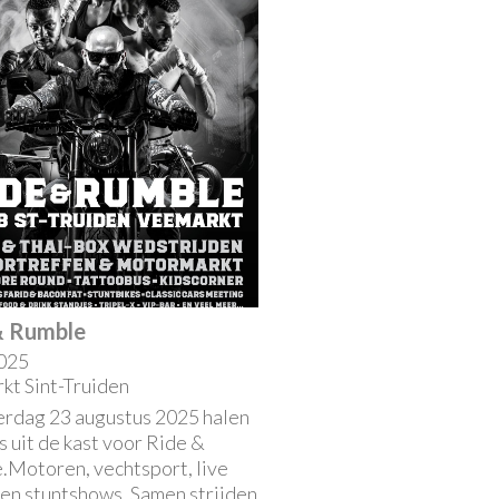
& Rumble
025
kt Sint-Truiden
erdag 23 augustus 2025 halen
s uit de kast voor Ride &
.Motoren, vechtsport, live
 en stuntshows. Samen strijden