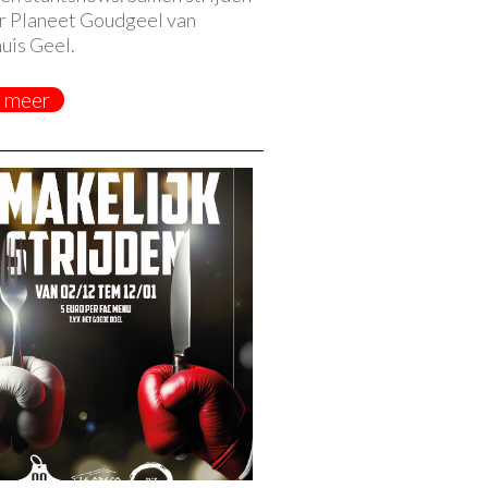
r Planeet Goudgeel van
uis Geel.
 meer