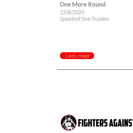
One More Round
22/8/2025
Speelhof Sint-Truiden
Lees meer