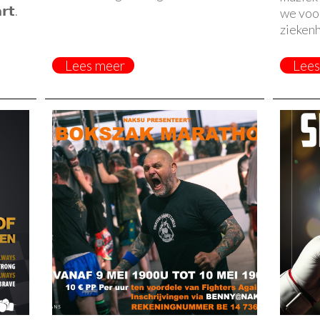
𝗿𝘁.
we voo
ziekenh
Lees meer
Lees