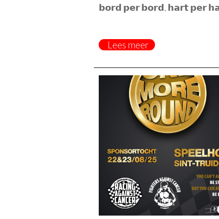
𝗯𝗼𝗿𝗱 𝗽𝗲𝗿 𝗯𝗼𝗿𝗱, 𝗵𝗮𝗿𝘁 𝗽𝗲𝗿 𝗵𝗮
Lees meer