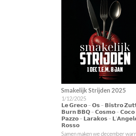
Smakelijk Strijden 2025
1/12/2025
𝗟𝗲 𝗚𝗿𝗲𝗰𝗼 – 𝗢𝘀 – 𝗕𝗶𝘀𝘁𝗿𝗼 𝗭𝘂𝘁
𝗕𝘂𝗿𝗻 𝗕𝗕𝗤 – 𝗖𝗼𝘀𝗺𝗼 – 𝗖𝗼𝗰𝗼
𝗣𝗮𝘇𝘇𝗼 – 𝗟𝗮𝗿𝗮𝗸𝗼𝘀 – 𝗟’𝗔𝗻𝗴𝗲𝗹
𝗥𝗼𝘀𝘀𝗼
Samen maken we december war