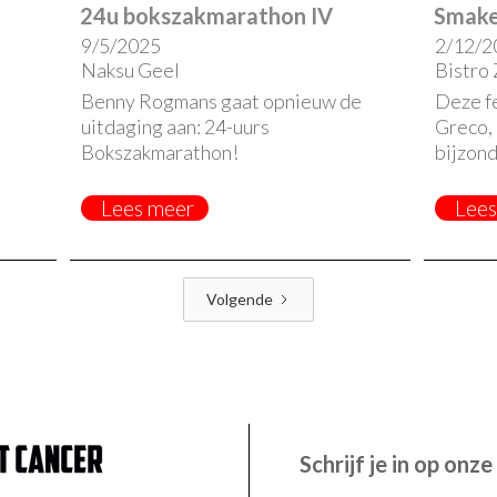
24u bokszakmarathon IV
Smakel
9/5/2025
2/12/2
Naksu Geel
Bistro 
Benny Rogmans gaat opnieuw de
Deze f
uitdaging aan: 24-uurs
Greco, 
Bokszakmarathon!
bijzond
Lees meer
Lees
Volgende
Schrijf je in op onz