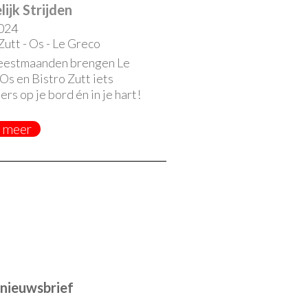
ijk Strijden
024
Zutt - Os - Le Greco
eestmaanden brengen Le
Os en Bistro Zutt iets
ers op je bord én in je hart!
 meer
e nieuwsbrief