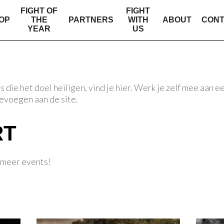
FIGHT OF
FIGHT
OP
THE
PARTNERS
WITH
ABOUT
CON
YEAR
US
 die het doel heiligen, vind je hier. Werk je zelf mee aan e
evoegen aan de site.
RT
 meer events!