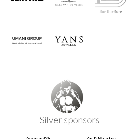
Silver sponsors
Aerosoul36
An & Maarten