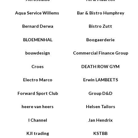
Aqua Service Willems
Bar & Bistro Humphrey
Bernard Derwa
Bistro Zutt
BLOEMENHAL
Boogaerderie
bouwdesign
Commercial Finance Group
Croes
DEATH ROW GYM
Electro Marco
Erwin LAMBEETS
Forward Sport Club
Group D&D
heere van heers
Helsen Tailors
I Channel
Jan Hendrix
KJI trading
KSTBB