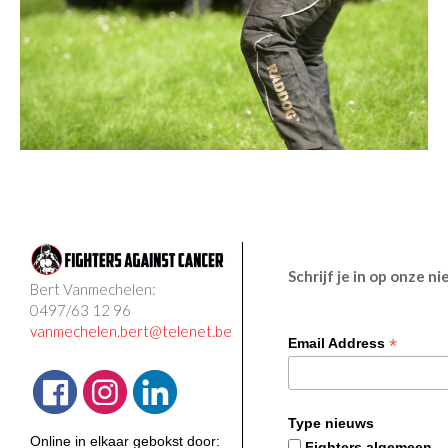
Schrijf je in op onze n
Bert Vanmechelen:
0497/63 12 96
vanmechelen.bert@telenet.be
*
Email Address
Type nieuws
Online in elkaar gebokst door:
Fighters algemeen