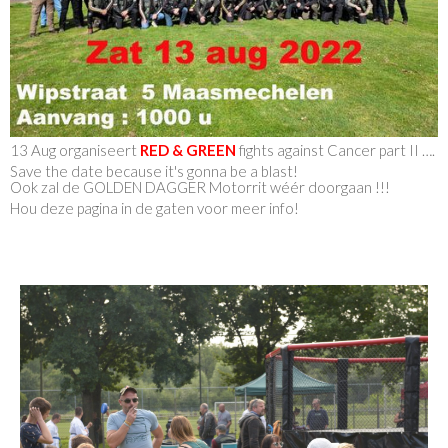
13 Aug organiseert
RED & GREEN
fights against Cancer part II ….
Save the date because it's gonna be a blast!
Ook zal de GOLDEN DAGGER Motorrit wéér doorgaan !!!
Hou deze pagina in de gaten voor meer info!