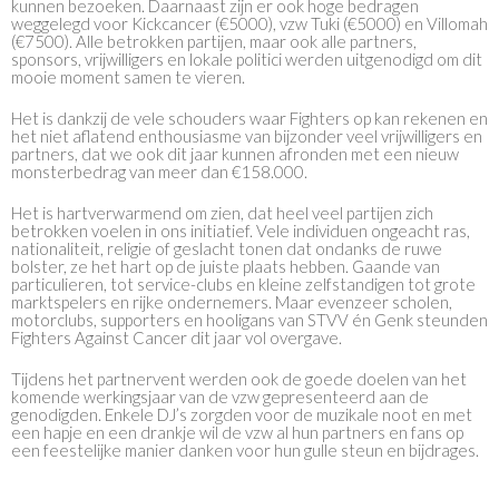
kunnen bezoeken. Daarnaast zijn er ook hoge bedragen
weggelegd voor Kickcancer (€5000), vzw Tuki (€5000) en Villomah
(€7500). Alle betrokken partijen, maar ook alle partners,
sponsors, vrijwilligers en lokale politici werden uitgenodigd om dit
mooie moment samen te vieren.
Het is dankzij de vele schouders waar Fighters op kan rekenen en
het niet aflatend enthousiasme van bijzonder veel vrijwilligers en
partners, dat we ook dit jaar kunnen afronden met een nieuw
monsterbedrag van meer dan €158.000.
Het is hartverwarmend om zien, dat heel veel partijen zich
betrokken voelen in ons initiatief. Vele individuen ongeacht ras,
nationaliteit, religie of geslacht tonen dat ondanks de ruwe
bolster, ze het hart op de juiste plaats hebben. Gaande van
particulieren, tot service-clubs en kleine zelfstandigen tot grote
marktspelers en rijke ondernemers. Maar evenzeer scholen,
motorclubs, supporters en hooligans van STVV én Genk steunden
Fighters Against Cancer dit jaar vol overgave.
Tijdens het partnervent werden ook de goede doelen van het
komende werkingsjaar van de vzw gepresenteerd aan de
genodigden. Enkele DJ’s zorgden voor de muzikale noot en met
een hapje en een drankje wil de vzw al hun partners en fans op
een feestelijke manier danken voor hun gulle steun en bijdrages.