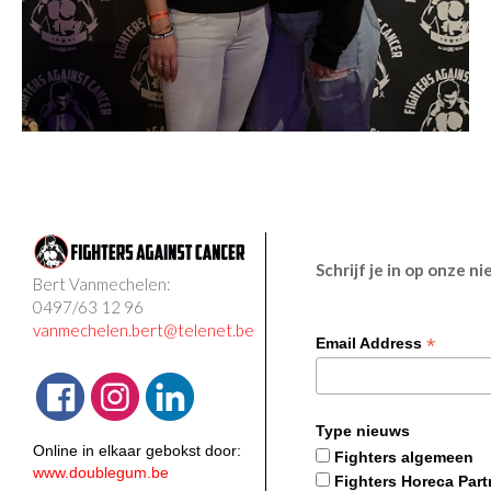
Schrijf je in op onze n
Bert Vanmechelen:
0497/63 12 96
vanmechelen.bert@telenet.be
*
Email Address
Type nieuws
Online in elkaar gebokst door:
Fighters algemeen
www.doublegum.be
Fighters Horeca Part