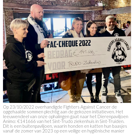
Op 23/10/2022 overhandigde Fighters Against Cancer de
opgehaalde sommen plechtig aan de gekozen initiatieven. Het
leeuwendeel van onze ophalingen gaat naar het Dierenpaviljoen
Animo: €141666 van het Sint-Trudo ziekenhuis in Sint-Truiden.
Dit is een buitenpaviljoen, waarin honden en katten hun baasjes
vanaf de zomer van 2023 op een veilige en hygiënische manier