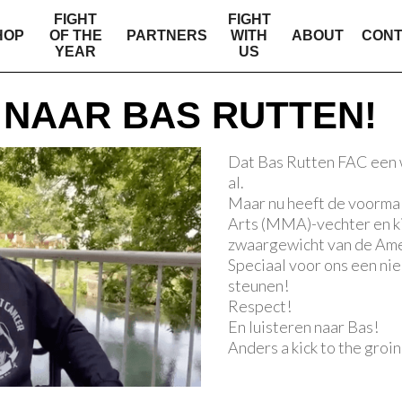
FIGHT
FIGHT
HOP
OF THE
PARTNERS
WITH
ABOUT
CON
YEAR
US
 NAAR BAS RUTTEN!
Dat Bas Rutten FAC een 
al.
Maar nu heeft de voorma
Arts (MMA)-vechter en k
zwaargewicht van de Ame
Speciaal voor ons een ni
steunen!
Respect!
En luisteren naar Bas!
Anders a kick to the groi