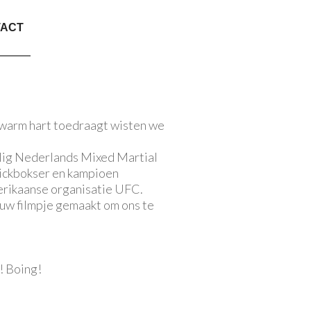
TACT
warm hart toedraagt wisten we
lig Nederlands Mixed Martial
ickbokser en kampioen
rikaanse organisatie UFC.
euw filmpje gemaakt om ons te
n! Boing!